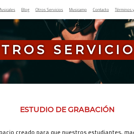
usicales
Blog
Otros Servicios
Musicamp
Contacto
Términos 
TROS SERVICI
ESTUDIO DE GRABACIÓN
pacio creado para que nuestros estudiantes, mae