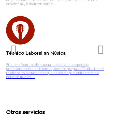
enseñanza y la industria musical.
Técnico Laboral en Música
Pr
e
Si buscas formarte de manera integral y desempeñarte
Pote
profesionalmente en la música, nuestro programa Técnico laboral
cre
te ofrece las herramientas que necesitas para enfrentarte a la
mie
industria musical.
Otros servicios