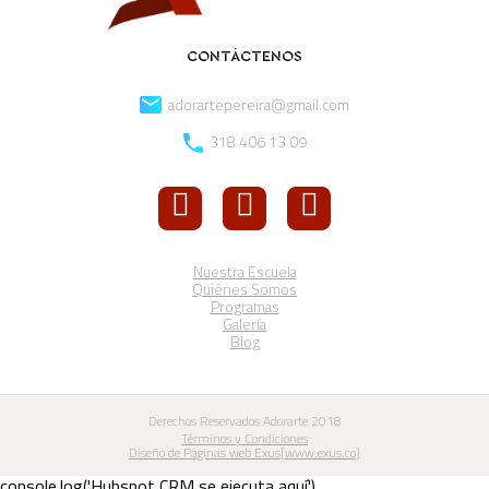
CONTÁCTENOS
adorartepereira@gmail.com
318 406 13 09
Nuestra Escuela
Quiénes Somos
Programas
Galería
Blog
Derechos Reservados Adorarte 2018
Términos y Condiciones
Diseño de Páginas web Exus[www.exus.co]
console.log('Hubspot CRM se ejecuta aquí')