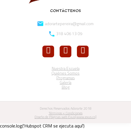
CONTÁCTENOS
adorartepereira@gmail.com
318 406 13 09
Nuestra Escuela
Quiénes Somos
Programas
Galería
Blog
Derechos Reservados Adorarte 2018
Términos y Condiciones
Diseño de Páginas web Exus[www.exus.co]
console.log('Hubspot CRM se ejecuta aquí')