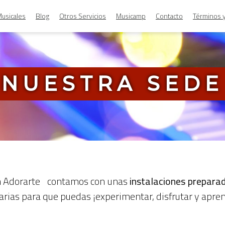
usicales
Blog
Otros Servicios
Musicamp
Contacto
Términos 
NUESTRA SEDE
n Adorarte
contamos con unas
instalaciones preparad
rias para que puedas ¡experimentar, disfrutar y apre