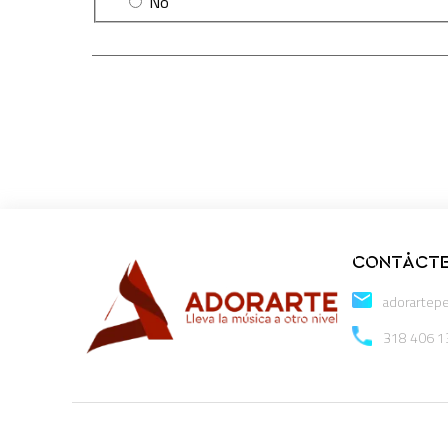
No
CONTÁCT
adorartepe
318 406 1