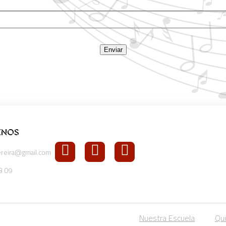
Enviar
ENOS
reira@gmail.com
3 09
Nuestra Escuela
Qu